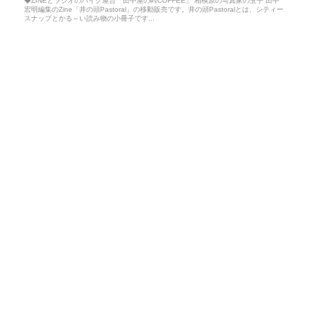
◆ZINEとラジオのバイク屋台「田中屋の峠COFFEE」 相模原の写真家の玉子 田中
宏明編集のZine「井の頭Pastoral」の移動販売です。井の頭Pastoralとは、シティー
スナップとかる～い読み物の小冊子です...