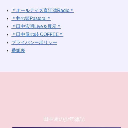
＊オールデイズ直江津Radio＊
＊井の頭Pastoral＊
＊田中宏明Live＆展示＊
＊田中屋の峠 COFFEE＊
プライバシーポリシー
番組表
田中屋の少年雑記