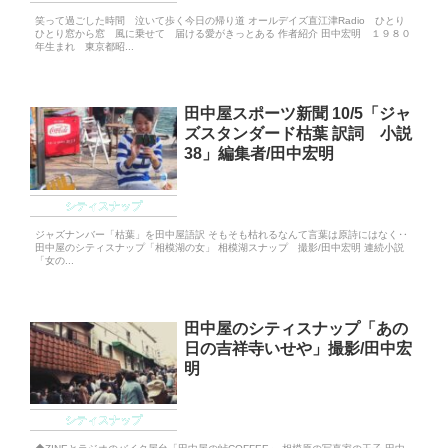
笑って過ごした時間 泣いて歩く今日の帰り道 オールデイズ直江津Radio ひとり
ひとり窓から窓 風に乗せて 届ける愛がきっとある 作者紹介 田中宏明 １９８０
年生まれ 東京都昭...
田中屋スポーツ新聞 10/5「ジャ
ズスタンダード枯葉 訳詞 小説
38」編集者/田中宏明
シティスナップ
ジャズナンバー「枯葉」を田中屋語訳 そもそも枯れるなんて言葉は原詩にはなく‥
田中屋のシティスナップ「相模湖の女」 相模湖スナップ 撮影/田中宏明 連続小説
「女の...
田中屋のシティスナップ「あの
日の吉祥寺いせや」撮影/田中宏
明
シティスナップ