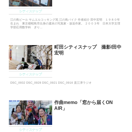
シティスナップ
江の島ビール サムエルコッキング苑 江の島バイク 作者紹介 田中宏明 １９８０年
生まれ 東京都昭島市出身の週末の写真家・放送作家。 ２００３年 日本大学文理
学部応用数学科 ぎり...
町田シティスナップ 撮影/田中
宏明
シティスナップ
DSC_0932 DSC_0928 DSC_0921 DSC_0916 直江津ラジオ
作曲memo「窓から届くON
AIR」
シティスナップ