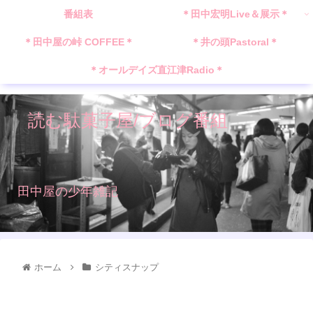
番組表
＊田中宏明Live＆展示＊
＊田中屋の峠 COFFEE＊
＊井の頭Pastoral＊
＊オールデイズ直江津Radio＊
読む駄菓子屋/ブログ番組
田中屋の少年雑記
ホーム
シティスナップ