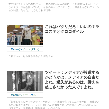
井の頭パストラルの着想だった。 井の頭Pastoralの前に、「直江津Pastoral」とい
うポスター作品を作っていた。 それのキャッチコピーが、「表紙しかないファッシ
ョン雑誌」だった。 しかしこれでは手...
これはパクリだろ！いいの？ラ
コステとクロコダイル
Memo(ツイートポスト)
これオッケーなら俺もやるよ！ 何を？ｗ
ツイート：メディアが報道する
かどうかは、メディアの自由だ
よね。過失があるのは、訴えを
起こさなかった人ですよね。
Memo(ツイートポスト)
「報道してこなかったメディアが悪い」って本気で言ってるんですかね。 興味ない
ものは報道できないし、テレビ局いろんな番組があってなりたっているのだから。
バラエティ、音楽番組、情報番組… ペラペラな...