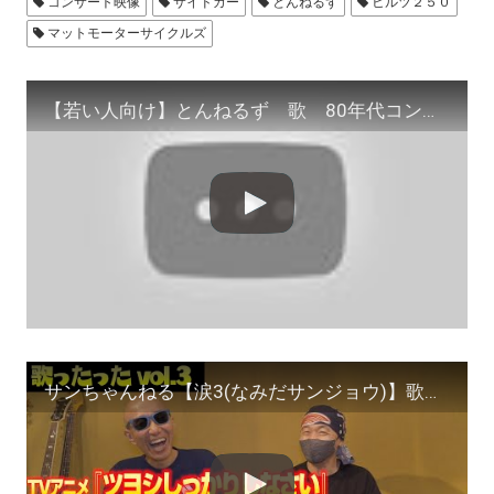
コンサート映像
サイドカー
とんねるず
ヒルツ２５０
マットモーターサイクルズ
【若い人向け】とんねるず 歌 80年代コンサート 2本
サンちゃんねる【涙3(なみだサンジョウ)】歌ったった！