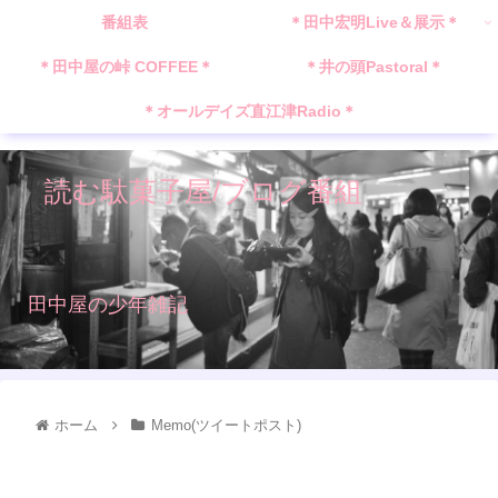
番組表
＊田中宏明Live＆展示＊
＊田中屋の峠 COFFEE＊
＊井の頭Pastoral＊
＊オールデイズ直江津Radio＊
読む駄菓子屋/ブログ番組
田中屋の少年雑記
ホーム
Memo(ツイートポスト)