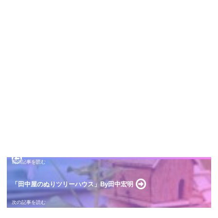
「田中屋のぬりツリーハウス」By田中宏明