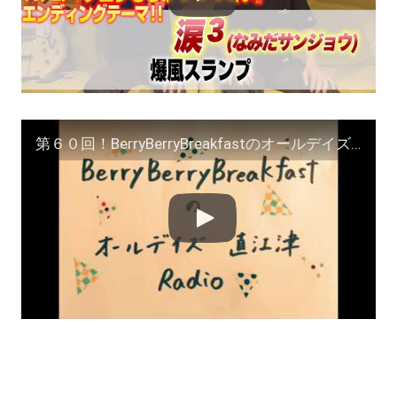
第６０回！BerryBerryBreakfastのオールデイズ直江津Radio ヨーグルト田中＆DJシューカイ #ラジオエッセイ