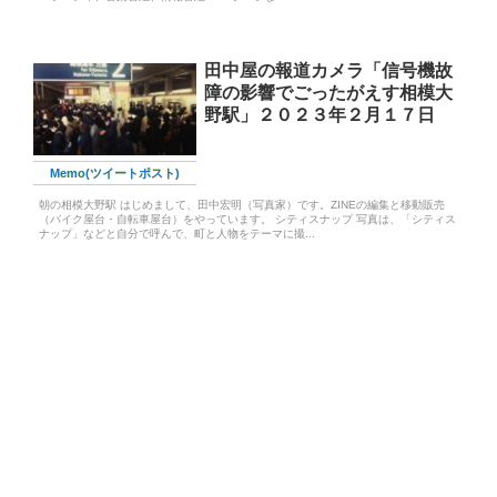
田中屋の報道カメラ「信号機故
障の影響でごったがえす相模大
野駅」２０２３年２月１７日
Memo(ツイートポスト)
朝の相模大野駅 はじめまして、田中宏明（写真家）です。ZINEの編集と移動販売
（バイク屋台・自転車屋台）をやっています。 シティスナップ 写真は、「シティス
ナップ」などと自分で呼んで、町と人物をテーマに撮...