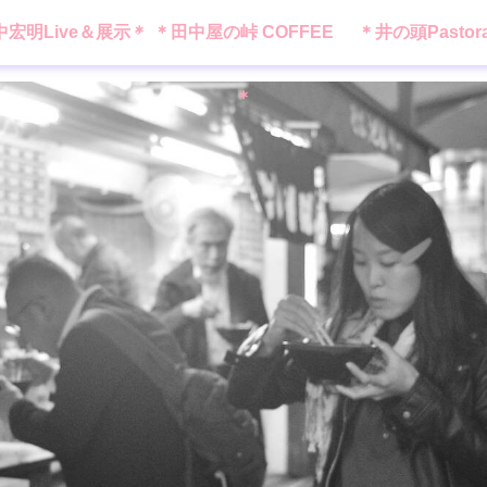
中宏明Live＆展示＊
＊田中屋の峠 COFFEE
＊井の頭Pastor
＊