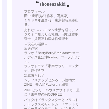
shonenzakki
プロフィール
田中 宏明(放送作家、写真家)
１９８０年生まれ、東京都昭島市出
身。
売れないバンドマン生活を経て、２
００７年夏より会社員。宅地建物取
引士、賃貸不動産経営管理士。
＝現在の活動＝
放送作家
ラジオ「BerryBerryBreakfastのオー
ルデイズ直江津Radio」パーソナリテ
ィ。
ラジオドラマ「湘南サラリーマン女
子」原作脚本
写真家として
シティスナップとかるーい読物の
ZINE「井の頭Pastoral」編集
ZINEとツリーハウスのサイドカー屋
台「田中屋の峠COFFEE」
バイクはドラッグスターとブリスト
ルドックスのサイドカー！マットモ
ーターサイクルズ ヒルツ２５０