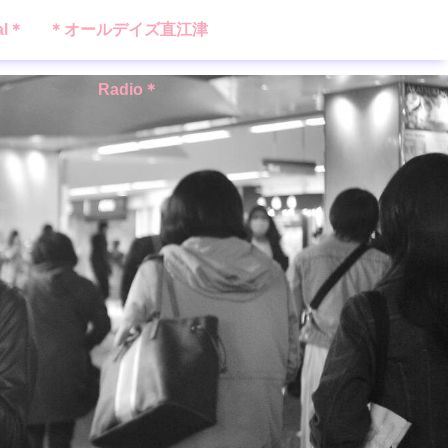
al＊
＊オールデイズ直江津
Radio＊