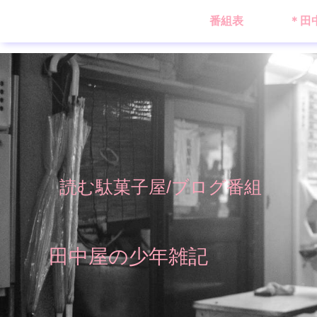
番組表
＊田
読む駄菓子屋/ブログ番組
田中屋の少年雑記