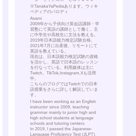
※TanakaYaPediaあります。ウィキ
ペディアのパロディ
Asami
2009年から子供向け英会話講師・学
習塾にて英語の講師として働く。主
に中学生や高校生に文法を教える。
2019年日本語能力検定試験合格。
2021年7月に出産後、リモートにて
英語を教えている。
現在は、日本語能力検定試験の資格
を活かし、英語で日本語のレッスン
を行なっている。利用媒体は主に
Twitch。TikTok,Instagram,Xも活用
中。
こちらのブログではTwitchでの日本
語授業をさらに詳しく解説していま
す。
I have been working as an English
instructor since 2009, teaching
grammar mainly to junior high and
high school students at language
schools and tutoring centers.
In 2019, I passed the Japanese-
Language Proficiency Test (JLPT).