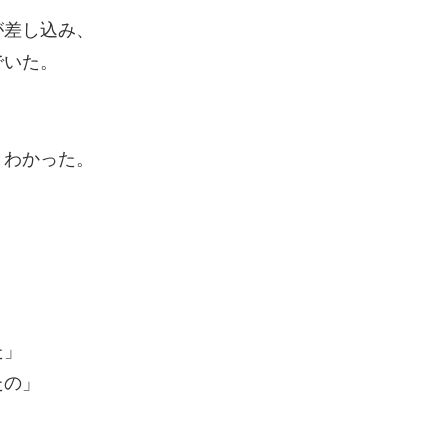
が差し込み、
でいた。
とわかった。
。
た」
たの」