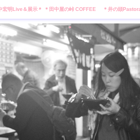
中宏明Live＆展示＊
＊田中屋の峠 COFFEE
＊井の頭Pastor
＊