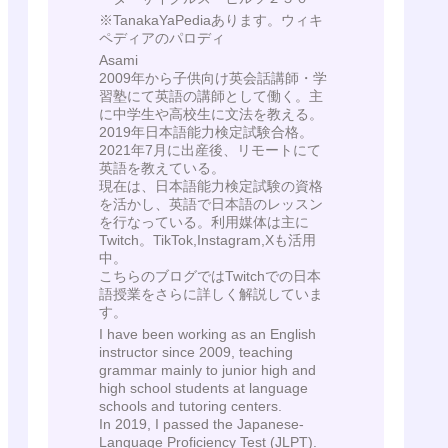
※TanakaYaPediaあります。ウィキ
ペディアのパロディ
Asami
2009年から子供向け英会話講師・学
習塾にて英語の講師として働く。主
に中学生や高校生に文法を教える。
2019年日本語能力検定試験合格。
2021年7月に出産後、リモートにて
英語を教えている。
現在は、日本語能力検定試験の資格
を活かし、英語で日本語のレッスン
を行なっている。利用媒体は主に
Twitch。TikTok,Instagram,Xも活用
中。
こちらのブログではTwitchでの日本
語授業をさらに詳しく解説していま
す。
I have been working as an English
instructor since 2009, teaching
grammar mainly to junior high and
high school students at language
schools and tutoring centers.
In 2019, I passed the Japanese-
Language Proficiency Test (JLPT).