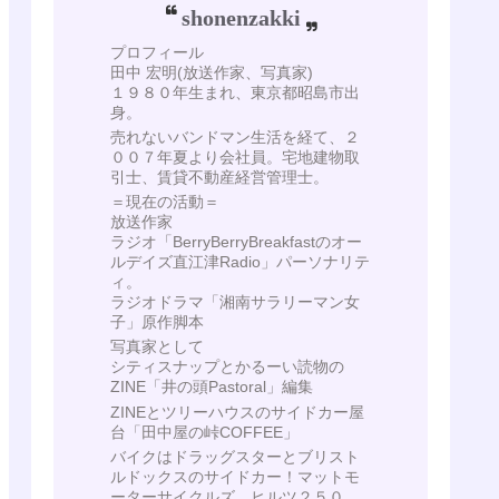
shonenzakki
プロフィール
田中 宏明(放送作家、写真家)
１９８０年生まれ、東京都昭島市出
身。
売れないバンドマン生活を経て、２
００７年夏より会社員。宅地建物取
引士、賃貸不動産経営管理士。
＝現在の活動＝
放送作家
ラジオ「BerryBerryBreakfastのオー
ルデイズ直江津Radio」パーソナリテ
ィ。
ラジオドラマ「湘南サラリーマン女
子」原作脚本
写真家として
シティスナップとかるーい読物の
ZINE「井の頭Pastoral」編集
ZINEとツリーハウスのサイドカー屋
台「田中屋の峠COFFEE」
バイクはドラッグスターとブリスト
ルドックスのサイドカー！マットモ
ーターサイクルズ ヒルツ２５０