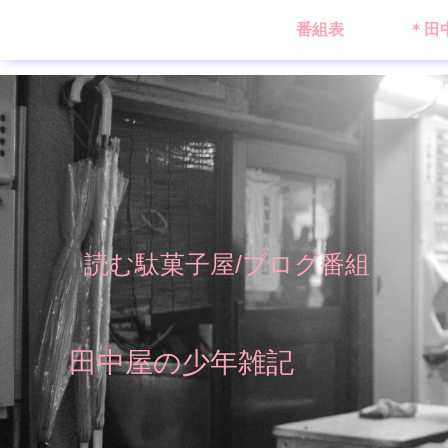
番組表
＊田
読む駄菓子屋/ブログ番組
田中屋の少年雑記