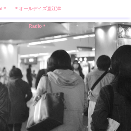
al＊
＊オールデイズ直江津
Radio＊