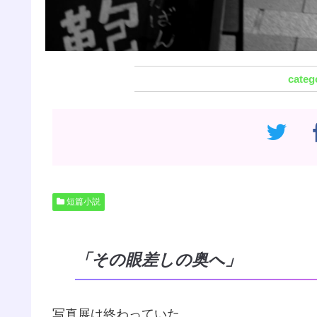
短篇小説
「その眼差しの奥へ」
写真展は終わっていた。