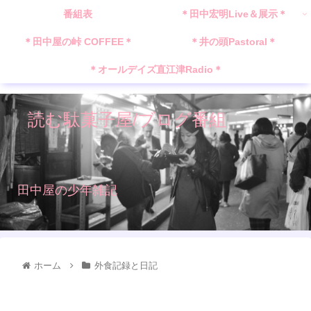
番組表
＊田中宏明Live＆展示＊
＊田中屋の峠 COFFEE＊
＊井の頭Pastoral＊
＊オールデイズ直江津Radio＊
読む駄菓子屋/ブログ番組
田中屋の少年雑記
ホーム
外食記録と日記