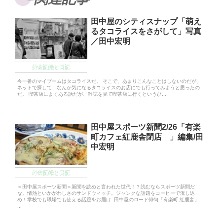
田中屋のシティスナップ「萌え
るタコライスをさがして」写真
／田中宏明
外食記録と日記
今一番のマイブームはタコライスだ。 そこで、あまりこんなことはしないのだが、
ネットで探して、なんか気になるタコライスのお店にでも行ってみようと思ったの
だ。 喫茶店によくある話だが、雑誌を見て喫茶店に行くというひ...
田中屋スポーツ新聞2/26「有楽
町カフェ紅鹿舎閉店 」編集/田
中宏明
外食記録と日記
＝田中屋スポーツ新聞＝新聞を読めと言われた世代！？読むならスポーツ新聞だ
な。情熱といかがわしさのサンドウィッチ。ジャンクな話題をコーヒーで流し込
め！学校でも職場でも使える話題をお届け 田中屋のロード俳句「有楽町 紅鹿舎」
...