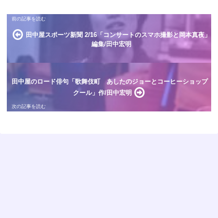
田中屋スポーツ新聞 2/16「コンサートのスマホ撮影と岡本真夜」
編集/田中宏明
田中屋のロード俳句「歌舞伎町 あしたのジョーとコーヒーショップ
クール」作/田中宏明