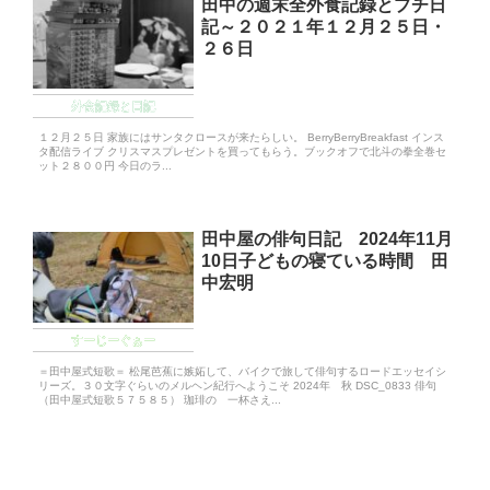
田中の週末全外食記録とプチ日
記～２０２１年１２月２５日・
２６日
外食記録と日記
１２月２５日 家族にはサンタクロースが来たらしい。 BerryBerryBreakfast インス
タ配信ライブ クリスマスプレゼントを買ってもらう。ブックオフで北斗の拳全巻セ
ット２８００円 今日のラ...
田中屋の俳句日記 2024年11月
10日子どもの寝ている時間 田
中宏明
すーじーぐぁー
＝田中屋式短歌＝ 松尾芭蕉に嫉妬して、バイクで旅して俳句するロードエッセイシ
リーズ。３０文字ぐらいのメルヘン紀行へようこそ 2024年 秋 DSC_0833 俳句
（田中屋式短歌５７５８５） 珈琲の 一杯さえ...