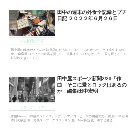
田中の週末の外食全記録とプチ
日記 ２０２２年６月２６日
外食記録と日記
田中屋の峠coffee 初の出動 準備したもので、やってみたかったことは成立するの
か。 南蛮屋 コーヒーの道具を探しに。 道具は売っていなかった。 豆を買うと、１
杯試飲できるらしい。 ...
田中屋スポーツ新聞2/20「作
曲 そこに愛とロックはあるの
か」編集/田中宏明
シティスナップ
作曲Memo 田中屋のシティスナップ「シマノコーヒー前の川越の女」 撮影/田中宏明
本日の献立 朝：野菜スープ クロワッサン 昼：Mint弁当 夜：牛すじ煮込...