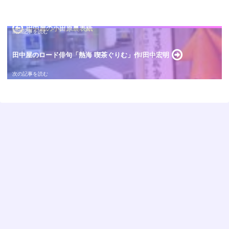
田中屋の小田原裏表紙
田中屋のロード俳句「熱海 喫茶ぐりむ」作/田中宏明