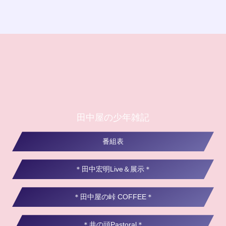
田中屋の少年雑記
番組表
＊田中宏明Live＆展示＊
＊田中屋の峠 COFFEE＊
＊井の頭Pastoral＊