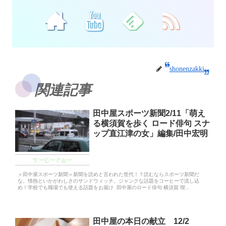
shonenzakki
関連記事
田中屋スポーツ新聞2/11「萌え
る横須賀を歩く ロード俳句 スナ
ップ直江津の女」編集/田中宏明
すーじーぐぁー
＝田中屋スポーツ新聞＝新聞を読めと言われた世代！？読むならスポーツ新聞だ
な。情熱といかがわしさのサンドウィッチ。ジャンクな話題をコーヒーで流し込
め！学校でも職場でも使える話題をお届け 田中屋のロード俳句 横須賀 喫...
田中屋の本日の献立 12/2