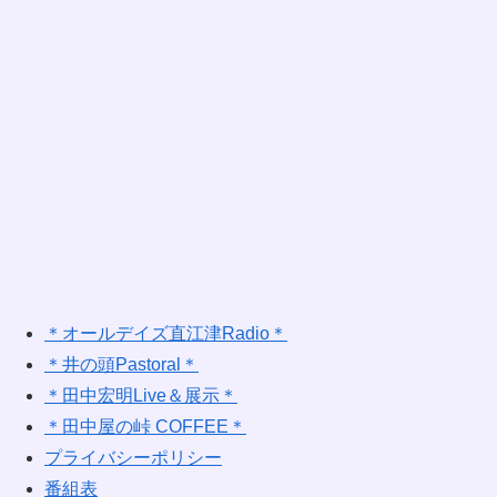
＊オールデイズ直江津Radio＊
＊井の頭Pastoral＊
＊田中宏明Live＆展示＊
＊田中屋の峠 COFFEE＊
プライバシーポリシー
番組表