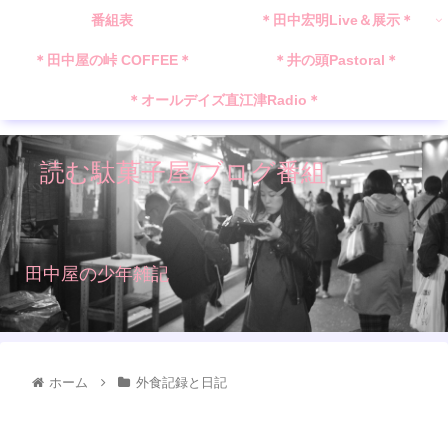
番組表
＊田中宏明Live＆展示＊
＊田中屋の峠 COFFEE＊
＊井の頭Pastoral＊
＊オールデイズ直江津Radio＊
読む駄菓子屋/ブログ番組
田中屋の少年雑記
ホーム
外食記録と日記