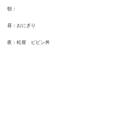
朝：
昼：おにぎり
夜：松屋 ビビン丼