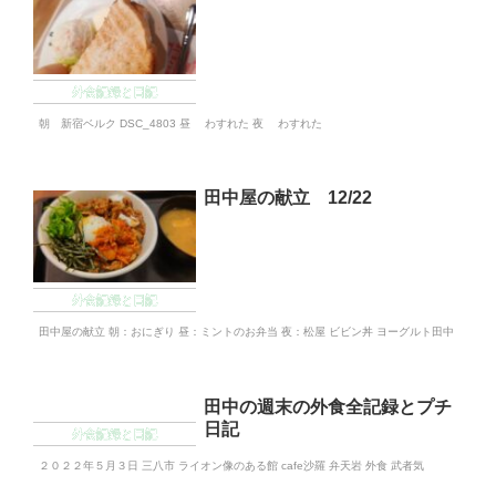
外食記録と日記
朝 新宿ベルク DSC_4803 昼 わすれた 夜 わすれた
田中屋の献立 12/22
外食記録と日記
田中屋の献立 朝：おにぎり 昼：ミントのお弁当 夜：松屋 ビビン丼 ヨーグルト田中
田中の週末の外食全記録とプチ
日記
外食記録と日記
２０２２年５月３日 三八市 ライオン像のある館 cafe沙羅 弁天岩 外食 武者気