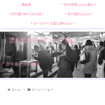
番組表
＊田中宏明Live＆展示＊
＊田中屋の峠 COFFEE＊
＊井の頭Pastoral＊
＊オールデイズ直江津Radio＊
読む駄菓子屋/ブログ番組
田中屋の少年雑記
ホーム
すーじーぐぁー