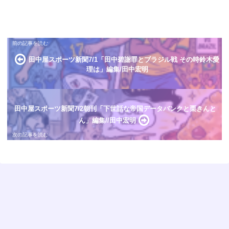
田中屋スポーツ新聞7/1「田中碧謝罪とブラジル戦 その時鈴木愛
理は」編集/田中宏明
田中屋スポーツ新聞7/2朝刊「下世話な帝国データバンクと栗きんと
ん」編集//田中宏明