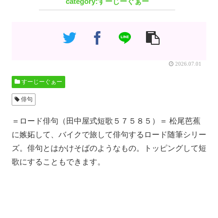
すーじーぐぁー
2026.07.01
すーじーぐぁー
俳句
＝ロード俳句（田中屋式短歌５７５８５）＝ 松尾芭蕉
に嫉妬して、バイクで旅して俳句するロード随筆シリー
ズ。俳句とはかけそばのようなもの。トッピングして短
歌にすることもできます。