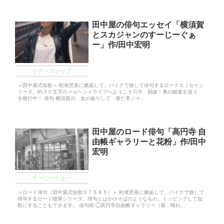
田中屋の俳句エッセイ「横須賀
とスカジャンのすーじーぐぁ
ー」作/田中宏明
シティスナップ
＝田中屋式短歌＝ 松尾芭蕉に嫉妬して、バイクで旅して俳句するロードエッセイシ
リーズ。約３０文字のメルヘンドライブへようこそ只今 脱線！奥の細道を追う
を敢行中！ 俳句 横須賀の 女の振りして 着た革ジャ...
田中屋のロード俳句「高円寺 自
由帳ギャラリーと花粉」作/田中
宏明
すーじーぐぁー
＝ロード俳句（田中屋式短歌５７５８５）＝ 松尾芭蕉に嫉妬して、バイクで旅して
俳句するロード随筆シリーズ。俳句とはかけそばのようなもの。トッピングして短
歌にすることもできます。 俳句前 ◯高円寺自由帳ギャラリー（昼 晴れ...