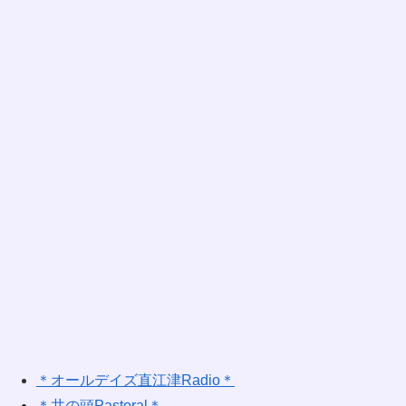
＊オールデイズ直江津Radio＊
＊井の頭Pastoral＊