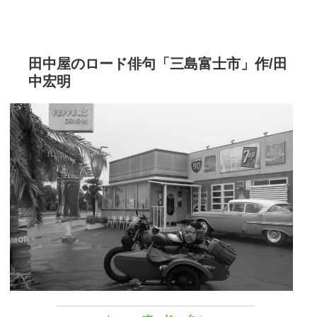
田中屋のロード俳句「三島富士市」作/田
中宏明