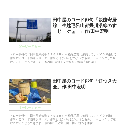
田中屋のロード俳句「飯能寄居
線 生越毛呂山都幾川沿線のす
ーじーぐぁー」作/田中宏明
すーじーぐぁー
＝ロード俳句（田中屋式短歌５７５８５）＝ 松尾芭蕉に嫉妬して、バイクで旅して
俳句するロード随筆シリーズ。俳句とはかけそばのようなもの。トッピングして短
歌にすることもできます。 俳句前 国道１７号線から飯能方面へ走る。 ...
田中屋のロード俳句「餅つき大
会」作/田中宏明
すーじーぐぁー
＝ロード俳句（田中屋式短歌５７５８５）＝ 松尾芭蕉に嫉妬して、バイクで旅して
俳句するロード随筆シリーズ。俳句とはかけそばのようなもの。トッピングして短
歌にすることもできます。 俳句前 ◯児童公園（朝） 餅つき体験...