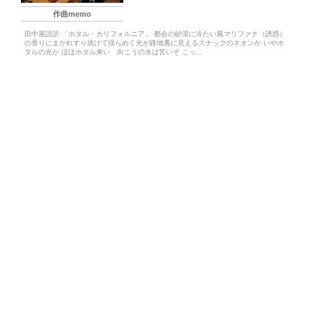
作曲memo
田中屋語訳 「ホタル・カリフォルニア」 都会の砂漠に冷たい風マリファナ（誘惑）
の香りにまかれすり抜けて揺らめく光が路地裏に見えるスナックのネオンか いやホ
タルの光か ほほホタル来い 向こうの水は苦いぞ こっ...