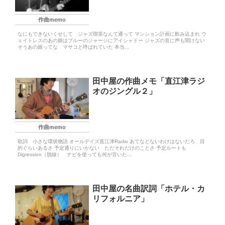
作曲memo
なにもできないくせして ジャズ喫茶なんて通って マンション計画に飲み込まれ ウ
ェイトレスのあの娘はブルーのジャージにアイシャドー ジャズの音に声も聞けない
そうあの娘ってな マサコと呼ばれていた 本当...
田中屋の作曲メモ「直江津ラジ
オのジングル２」
作曲memo
歌詞 小さな環状物語 オールデイズ直江津Radio あてなどないわけはないだろ 目
的ぐらいあるさ 予定通りにいかない ただそれだけのことさ 予定ルートも
Digression（脱線） ナビを使っても何が言いた...
田中屋の名曲訳詞「ホテル・カ
リフォルニア」