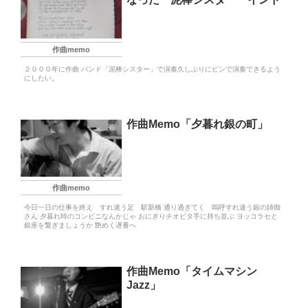
作曲memo
２０００年に作曲 バンド「泥棒シスター」で演奏久しぶりにピンで演奏できるよう
にしたい。
作曲Memo「夕暮れ銀の町」
作曲memo
今日一日の仕事を終え すれ違う足 駅新橋 通り過ぎてく 嗚呼すれ違う銀の姉御
さん 夕暮れ時のコンビニなんかじゃ おにぎりチオビタ手に持ち並ぶ ヨッコラセと
銀座を繋ぎましょうか 艶めく遅番へ
作曲Memo「タイムマシン
Jazz」