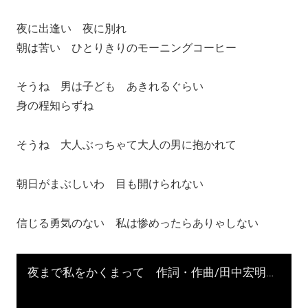
夜に出逢い 夜に別れ
朝は苦い ひとりきりのモーニングコーヒー
そうね 男は子ども あきれるぐらい
身の程知らずね
そうね 大人ぶっちゃて大人の男に抱かれて
朝日がまぶしいわ 目も開けられない
信じる勇気のない 私は惨めったらありゃしない
夜まで私をかくまって 作詞・作曲/田中宏明 #shorts #ZINE #サイドカー #放送作家