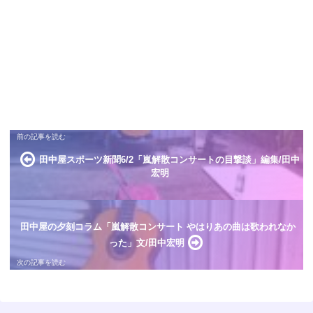
田中屋スポーツ新聞6/2「嵐解散コンサートの目撃談」編集/田中
宏明
田中屋の夕刻コラム「嵐解散コンサート やはりあの曲は歌われなか
った」文/田中宏明