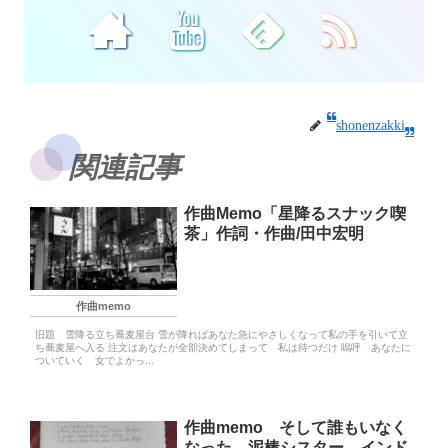
shonenzakki
関連記事
作曲Memo「星降るスナック喫
茶」作詞・作曲/田中宏明
作曲memo
旧題 雪降る立ち蕎麦屋台 雪が降ればあなた急にやさしくなって私の手を引いて立
ち蕎麦屋へ入る 注文はあなたが全部決めてしまって 私は待つだけ 嗚呼 あなたに
ついていく 女でよかっ...
作曲memo そして誰もいなく
なった 泥棒シスター インド