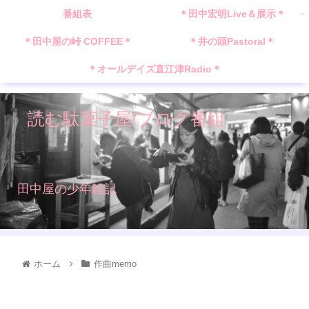
番組表
＊田中宏明Live＆展示＊
＊田中屋の峠 COFFEE＊
＊井の頭Pastoral＊
＊オールデイズ直江津Radio＊
読む駄菓子屋/ブログ番組
田中屋の少年雑記
ホーム
作曲memo