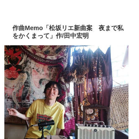
作曲Memo「松坂リエ新曲案 夜まで私
をかくまって」作/田中宏明