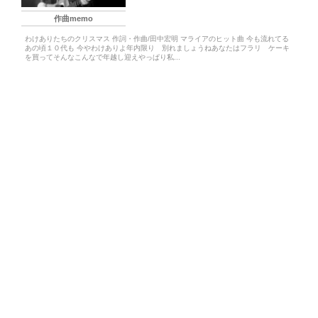
作曲memo
わけありたちのクリスマス 作詞・作曲/田中宏明 マライアのヒット曲 今も流れてる
あの頃１０代も 今やわけありよ年内限り 別れましょうねあなたはフラリ ケーキ
を買ってそんなこんなで年越し迎えやっぱり私...