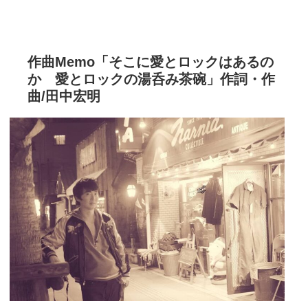
作曲Memo「そこに愛とロックはあるの
か 愛とロックの湯呑み茶碗」作詞・作
曲/田中宏明