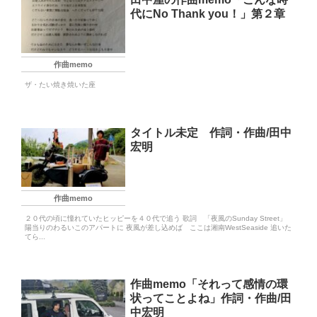
代にNo Thank you！」第２章
作曲memo
ザ・たい焼き焼いた座
タイトル未定 作詞・作曲/田中
宏明
作曲memo
２０代の頃に憧れていたヒッピーを４０代で追う 歌詞 「夜風のSunday Street」
陽当りのわるいこのアパートに 夜風が差し込めば ここは湘南WestSeaside 追いた
てら...
作曲memo「それって感情の環
状ってことよね」作詞・作曲/田
中宏明