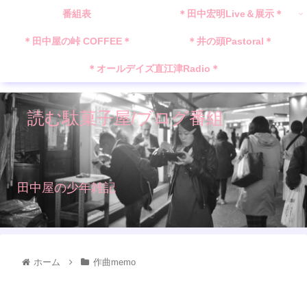
番組表
＊田中宏明Live＆展示＊
＊田中屋の峠 COFFEE＊
＊井の頭Pastoral＊
＊オールデイズ直江津Radio＊
読む駄菓子屋/ブログ番組
田中屋の少年雑記
ホーム
作曲memo