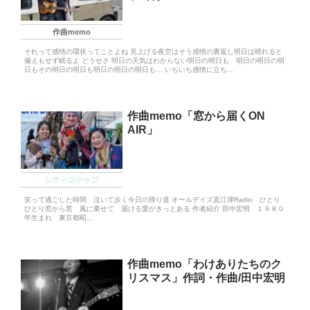
作曲memo
それって感情の環状ってことよね 見上げる夜空はそう感情の裏返し明日は晴れると
備えもせず眠るよ どうせさ 明日の天気はわからない明日の明日も 明日の明日の明
日もその明日の明日も明日の明日の明日も… いちいち感情に立ち...
作曲memo「窓から届くON
AIR」
シティスナップ
笑って過ごした時間 泣いて歩く今日の帰り道 オールデイズ直江津Radio ひとり
ひとり窓から窓 風に乗せて 届ける愛がきっとある 作者紹介 田中宏明 １９８０
年生まれ 東京都昭...
作曲memo「わけありたちのク
リスマス」作詞・作曲/田中宏明