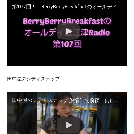
第107回！「BerryBerryBreakfastのオールデイズ直江津Radio」ヨーグルト田中とDJシューカイ 萌える熱海を歩く
田中屋のシティスナップ
田中屋のシティスナップ 旅情俳句前夜「雨に濡れる高田馬場の女」撮影/田中宏明 #サーファー #shorts #zine