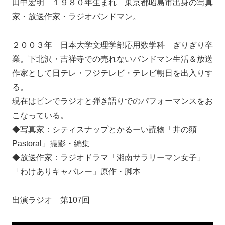
田中宏明 １９８０年生まれ 東京都昭島市出身の写真
家・放送作家・ラジオバンドマン。
２００３年 日本大学文理学部応用数学科 ぎりぎり卒
業。下北沢・吉祥寺での売れないバンドマン生活＆放送
作家として日テレ・フジテレビ・テレビ朝日を出入りす
る。
現在はピンでラジオと弾き語りでのパフォーマンスをお
こなっている。
◆写真家：シティスナップとかるーい読物「井の頭
Pastoral」撮影・編集
◆放送作家：ラジオドラマ「湘南サラリーマン女子」
「わけありキャバレー」原作・脚本
出演ラジオ 第107回