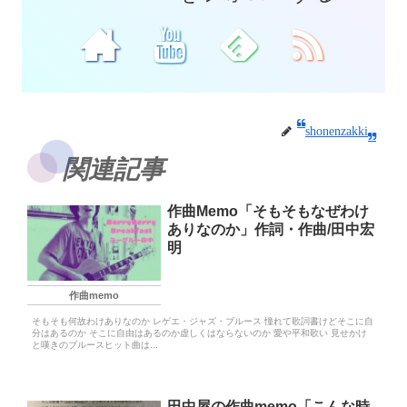
shonenzakki
関連記事
作曲Memo「そもそもなぜわけ
ありなのか」作詞・作曲/田中宏
明
作曲memo
そもそも何故わけありなのか レゲエ・ジャズ・ブルース 憧れて歌詞書けどそこに自
分はあるのか そこに自由はあるのか虚しくはならないのか 愛や平和歌い 見せかけ
と嘆きのブルースヒット曲は...
田中屋の作曲memo「こんな時