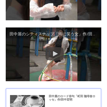
田中屋のシティスナップ「雨に笑う女」作/田中宏明 #shorts #モデル募集
田中屋のロード俳句「町田 珈琲舎ロ
ッセ」作/田中宏明