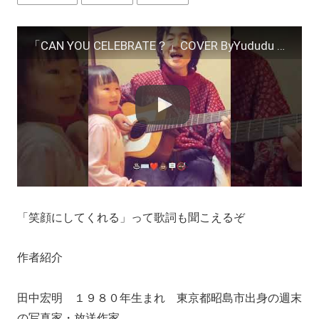
「CAN YOU CELEBRATE？」COVER ByYududu WITH Ｔ.ヨーグルト #安室奈美恵 #小室哲哉 #shorts
「笑顔にしてくれる」って歌詞も聞こえるぞ
作者紹介
田中宏明 １９８０年生まれ 東京都昭島市出身の週末
の写真家・放送作家。