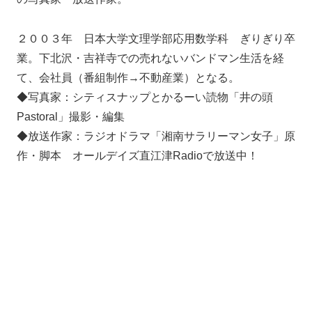
２００３年 日本大学文理学部応用数学科 ぎりぎり卒
業。下北沢・吉祥寺での売れないバンドマン生活を経
て、会社員（番組制作→不動産業）となる。
◆写真家：シティスナップとかるーい読物「井の頭
Pastoral」撮影・編集
◆放送作家：ラジオドラマ「湘南サラリーマン女子」原
作・脚本 オールデイズ直江津Radioで放送中！