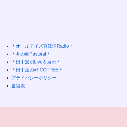
＊オールデイズ直江津Radio＊
＊井の頭Pastoral＊
＊田中宏明Live＆展示＊
＊田中屋の峠 COFFEE＊
プライバシーポリシー
番組表