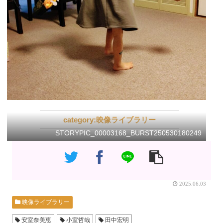
映像ライブラリー
STORYPIC_00003168_BURST250530180249
2025.06.03
映像ライブラリー
安室奈美恵
小室哲哉
田中宏明