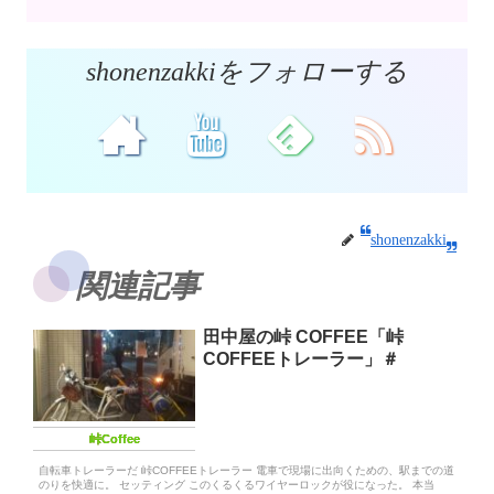
shonenzakkiをフォローする
shonenzakki
関連記事
田中屋の峠 COFFEE「峠
COFFEEトレーラー」＃
峠Coffee
自転車トレーラーだ 峠COFFEEトレーラー 電車で現場に出向くための、駅までの道
のりを快適に。 セッティング このくるくるワイヤーロックが役になった。 本当