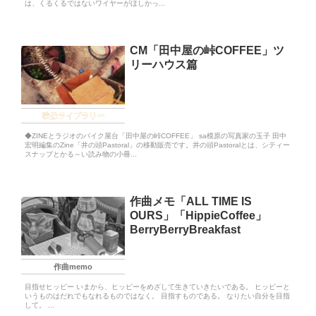
は、くるくるではないワイヤーがほしかっ...
CM「田中屋の峠COFFEE」ツ
リーハウス篇
映像ライブラリー
◆ZINEとラジオのバイク屋台「田中屋の峠COFFEE」 sa模原の写真家の玉子 田中
宏明編集のZine「井の頭Pastoral」の移動販売です。井の頭Pastoralとは、シティー
スナップとかる～い読み物の小冊...
作曲メモ「ALL TIME IS
OURS」「HippieCoffee」
BerryBerryBreakfast
作曲memo
目指せヒッピー いまから、ヒッピーをめざして生きていきたいである。 ヒッピーと
いうものはだれでもなれるものではなく。 目指すものである。 なりたい自分を目指
して。 ...