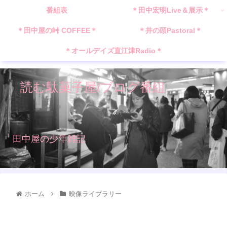
番組表
＊田中宏明Live＆展示＊
＊田中屋の峠 COFFEE＊
＊井の頭Pastoral＊
＊オールデイズ直江津Radio＊
読む駄菓子屋/ブログ番組
田中屋の少年雑記
ホーム
映像ライブラリー