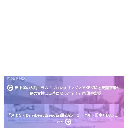
田中屋の夕刻コラム「プロレスリングノアKENTAと烏龍茶事件
例の女性は出禁になった？！」作/田中宏明
「さよならBerryBerryBreakfast展2025」ヨーグルト田中とDJシュー
カイ