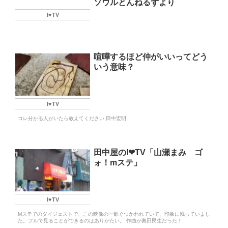
ソウルとんねるずより
I♥️TV
喧嘩するほど仲がいいってどう
いう意味？
I♥️TV
コレ分かる人がいたら教えてください 田中宏明
田中屋のI❤TV「山瀬まみ ゴ
ォ！mステ」
I♥️TV
Mステでのダイジェストで、この映像の一部ぐつかわれていて、印象に残っていまし
た。フルで見ることができるのはありがたい。 作曲が奥田民生だった！