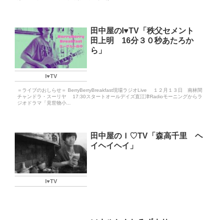
田中屋のI♥TV「秩父セメント
田上明 16分３０秒あたろか
ら」
I♥️TV
＝ライブのおしらせ＝ BerryBerryBreakfast現場ラジオLive １２月１３日 南林間
チャンドラ・スーリヤ 17:30スタートオールデイズ直江津Radioモーニングからラ
ジオドラマ「見世物小...
田中屋のＩ♡TV「森高千里 ヘ
イヘイヘイ」
I♥️TV