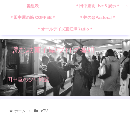
番組表
＊田中宏明Live＆展示＊
＊田中屋の峠 COFFEE＊
＊井の頭Pastoral＊
＊オールデイズ直江津Radio＊
読む駄菓子屋/ブログ番組
田中屋の少年雑記
ホーム
I♥️TV