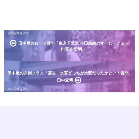
田中屋のロード俳句「東京下北沢 小田急線のすーじーぐぁー」
作/田中宏明
田中屋の夕刻コラム「震災・水害どっちが大変だったかという質問」
田中宏明