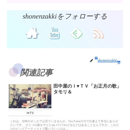
shonenzakkiをフォローする
shonenzakki
関連記事
田中屋のＩ♥️ＴＶ「お正月の歌」
タモリ＆
I♥️TV
これは、当時のオンエアは見ていませんが、YouTubeの力で出逢えて本当にありが
たいです。 ひとつの曲をサビとabメロでわけるなどはあることなんですが、これだ
けのビッグアーティストで繋いでいくのは...